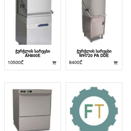
ᲭᲣᲠᲭᲚᲘᲡ ᲡᲐᲠᲔᲪᲮᲘ
ᲭᲣᲠᲭᲚᲘᲡ ᲡᲐᲠᲔᲪᲮᲘ
AH800E
WH720 PA DDE
10500
₾
8400
₾