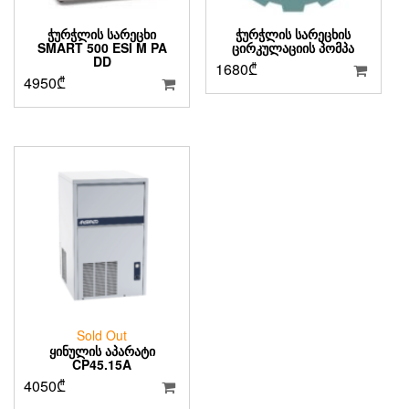
ᲭᲣᲠᲭᲚᲘᲡ ᲡᲐᲠᲔᲪᲮᲘ
ᲭᲣᲠᲭᲚᲘᲡ ᲡᲐᲠᲔᲪᲮᲘᲡ
SMART 500 ESI M PA
ᲪᲘᲠᲙᲣᲚᲐᲪᲘᲘᲡ ᲞᲝᲛᲞᲐ
DD
1680
₾
4950
₾
Sold Out
ᲧᲘᲜᲣᲚᲘᲡ ᲐᲞᲐᲠᲐᲢᲘ
CP45.15A
4050
₾