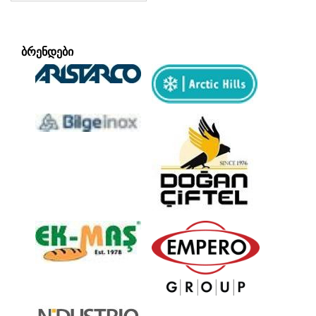
ᲑᲠᲔᲜᲓᲔᲑᲘ