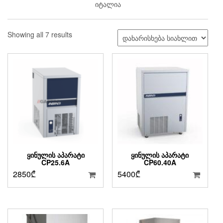
იტალია
Sorted
Showing all 7 results
by
latest
ᲧᲘᲜᲣᲚᲘᲡ ᲐᲞᲐᲠᲐᲢᲘ
ᲧᲘᲜᲣᲚᲘᲡ ᲐᲞᲐᲠᲐᲢᲘ
CP25.6A
CP60.40A
2850
₾
5400
₾