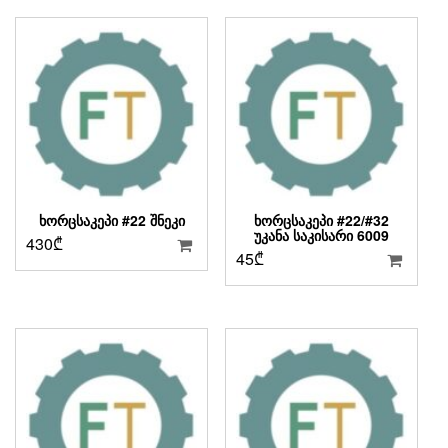
ᲮᲝᲠᲪᲡᲐᲙᲔᲞᲘ #22 ᲨᲜᲔᲙᲘ
ᲮᲝᲠᲪᲡᲐᲙᲔᲞᲘ #22/#32
ᲣᲙᲐᲜᲐ ᲡᲐᲙᲘᲡᲐᲠᲘ 6009
430
₾
45
₾