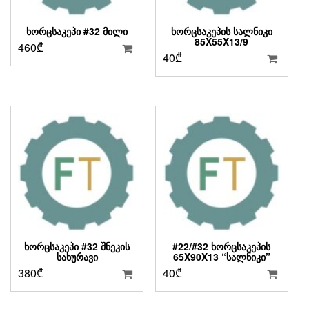
ᲮᲝᲠᲪᲡᲐᲙᲔᲞᲘ #32 ᲛᲘᲚᲘ
ᲮᲝᲠᲪᲡᲐᲙᲔᲞᲘᲡ ᲡᲐᲚᲜᲘᲙᲘ
85X55X13/9
460
₾
40
₾
ᲮᲝᲠᲪᲡᲐᲙᲔᲞᲘ #32 ᲨᲜᲔᲙᲘᲡ
#22/#32 ᲮᲝᲠᲪᲡᲐᲙᲔᲞᲘᲡ
ᲡᲐᲮᲣᲠᲐᲕᲘ
65X90X13 “ᲡᲐᲚᲜᲘᲙᲘ”
380
₾
40
₾