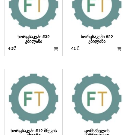
ᲮᲝᲠᲪᲡᲐᲙᲔᲞᲘ #32
ᲮᲝᲠᲪᲡᲐᲙᲔᲞᲘ #22
ᲙᲑᲘᲚᲐᲜᲐ
ᲙᲑᲘᲚᲐᲜᲐ
40
₾
40
₾
ᲮᲝᲠᲪᲡᲐᲙᲔᲞᲘ #12 ᲨᲜᲔᲙᲘᲡ
ᲪᲝᲛᲡᲐᲖᲔᲚᲘᲡ
ᲪᲮᲕᲘᲠᲘ
HYM600/750