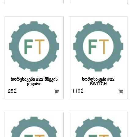
ᲮᲝᲠᲪᲡᲐᲙᲔᲞᲘ #22 ᲨᲜᲔᲙᲘᲡ
ᲮᲝᲠᲪᲡᲐᲙᲔᲞᲘ #22
ᲪᲮᲕᲘᲠᲘ
SWITCH
25
₾
110
₾