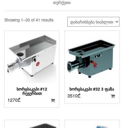
თურქეთი
Sorted
Showing 1–30 of 41 results
by
latest
ᲮᲝᲠᲪᲡᲐᲙᲔᲞᲘ #12
ᲮᲝᲠᲪᲡᲐᲙᲔᲞᲘ #32 3 ᲤᲐᲖᲐ
ᲠᲔᲕᲔᲠᲡᲘᲗ
3510
₾
1270
₾