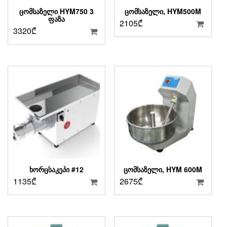
ᲪᲝᲛᲡᲐᲖᲔᲚᲘ HYM750 3
ᲪᲝᲛᲡᲐᲖᲔᲚᲘ, HYM500M
ᲤᲐᲖᲐ
2105
₾
3320
₾
ᲮᲝᲠᲪᲡᲐᲙᲔᲞᲘ #12
ᲪᲝᲛᲡᲐᲖᲔᲚᲘ, HYM 600M
1135
₾
2675
₾