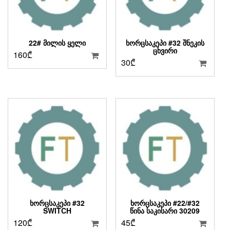
22# ᲛᲘᲚᲘᲡ ᲧᲔᲚᲘ
ᲮᲝᲠᲪᲡᲐᲙᲔᲞᲘ #32 ᲨᲜᲔᲙᲘᲡ
ᲪᲮᲕᲘᲠᲘ
160
₾
30
₾
ᲮᲝᲠᲪᲡᲐᲙᲔᲞᲘ #32
ᲮᲝᲠᲪᲡᲐᲙᲔᲞᲘ #22/#32
SWITCH
ᲬᲘᲜᲐ ᲡᲐᲙᲘᲡᲐᲠᲘ 30209
120
₾
45
₾