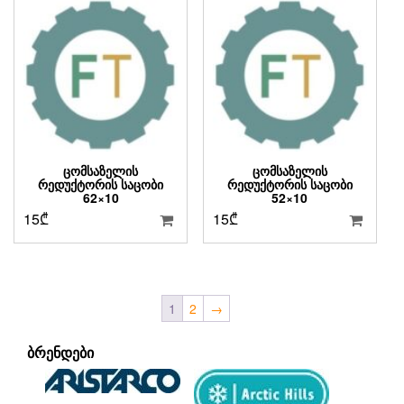
ᲪᲝᲛᲡᲐᲖᲔᲚᲘᲡ
ᲪᲝᲛᲡᲐᲖᲔᲚᲘᲡ
ᲠᲔᲓᲣᲥᲢᲝᲠᲘᲡ ᲡᲐᲪᲝᲑᲘ
ᲠᲔᲓᲣᲥᲢᲝᲠᲘᲡ ᲡᲐᲪᲝᲑᲘ
62×10
52×10
15
₾
15
₾
1
2
→
ᲑᲠᲔᲜᲓᲔᲑᲘ