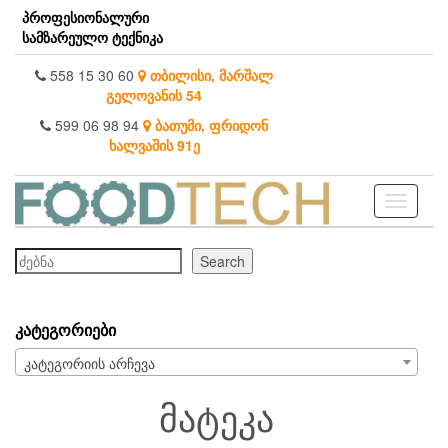
Skip
პროფესიონალური
to
სამზარეულო ტექნიკა
the
content
558 15 30 60
თბილისი, მარშალ
გელოვანის 54
599 06 98 94
ბათუმი, ფრიდონ
ხალვაშის 91ე
Toggle
navigati
ძებნა
Search
ᲙᲐᲢᲔᲒᲝᲠᲘᲔᲑᲘ
კატეგორიის არჩევა
მატეკა