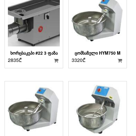
ᲮᲝᲠᲪᲡᲐᲙᲔᲞᲘ #22 3 ᲤᲐᲖᲐ
ᲪᲝᲛᲡᲐᲖᲔᲚᲘ HYM750 M
2835
₾
3320
₾