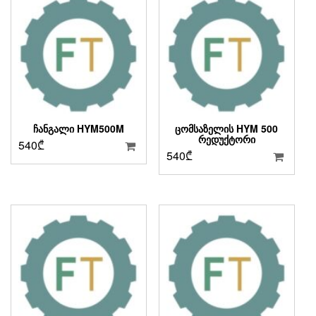
ᲩᲐᲜᲒᲐᲚᲘ HYM500M
ᲪᲝᲛᲡᲐᲖᲔᲚᲘᲡ HYM 500
ᲠᲔᲓᲣᲥᲢᲝᲠᲘ
540
₾
540
₾