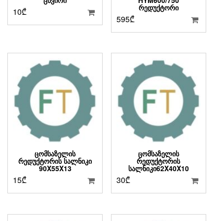
ᲠᲔᲓᲣᲥᲢᲝᲠᲘ
10
₾
595
₾
ᲪᲝᲛᲡᲐᲖᲔᲚᲘᲡ
ᲪᲝᲛᲡᲐᲖᲔᲚᲘᲡ
ᲠᲔᲓᲣᲥᲢᲝᲠᲘᲡ ᲡᲐᲚᲜᲘᲙᲘ
ᲠᲔᲓᲣᲥᲢᲝᲠᲘᲡ
90X55X13
ᲡᲐᲚᲜᲘᲙᲘ62X40X10
15
₾
30
₾