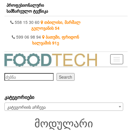
Skip
პროფესიონალური
to
სამზარეულო ტექნიკა
the
content
558 15 30 60
თბილისი, მარშალ
გელოვანის 54
599 06 98 94
ბათუმი, ფრიდონ
ხალვაშის 91ე
Toggle
navigati
ძებნა
Search
ᲙᲐᲢᲔᲒᲝᲠᲘᲔᲑᲘ
კატეგორიის არჩევა
მოდულარი