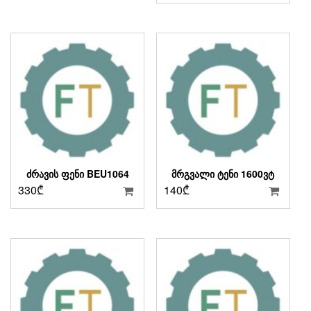
ᲫᲠᲐᲕᲘᲡ ᲤᲔᲜᲘ BEU1064
ᲛᲠᲒᲕᲐᲚᲘ ᲢᲔᲜᲘ 1600ᲕᲢ
330
₾
140
₾