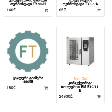
ᲗᲔᲠᲛᲝᲡᲢᲐᲢᲘ TY 95/H
ᲗᲔᲠᲛᲝᲡᲢᲐᲢᲘ TY 95/A
140
₾
65
₾
ᲪᲘᲙᲚᲣᲠᲘ ᲢᲐᲘᲛᲔᲠᲘ
Sold Out
450ᲬᲛ
ᲙᲝᲜᲕᲔᲥᲢᲝᲛᲐᲢᲘ
ᲑᲝᲘᲚᲔᲠᲘᲗ EM E10/11-
180
₾
B
24900
₾