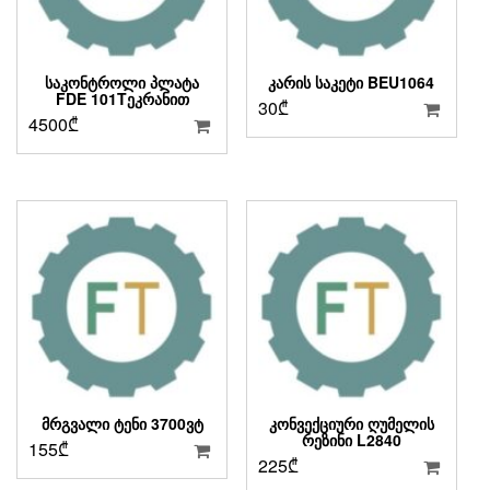
ᲡᲐᲙᲝᲜᲢᲠᲝᲚᲘ ᲞᲚᲐᲢᲐ
ᲙᲐᲠᲘᲡ ᲡᲐᲙᲔᲢᲘ BEU1064
FDE 101TᲔᲙᲠᲐᲜᲘᲗ
30
₾
4500
₾
ᲛᲠᲒᲕᲐᲚᲘ ᲢᲔᲜᲘ 3700ᲕᲢ
ᲙᲝᲜᲕᲔᲥᲪᲘᲣᲠᲘ ᲦᲣᲛᲔᲚᲘᲡ
ᲠᲔᲖᲘᲜᲘ L2840
155
₾
225
₾