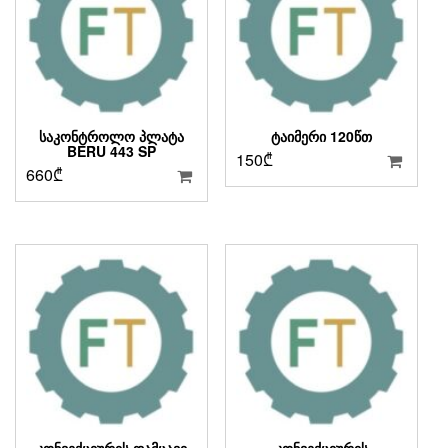
ᲡᲐᲙᲝᲜᲢᲠᲝᲚᲝ ᲞᲚᲐᲢᲐ
ᲢᲐᲘᲛᲔᲠᲘ 120ᲬᲗ
BERU 443 SP
150
₾
660
₾
ᲙᲝᲜᲕᲔᲥᲪᲘᲣᲠᲘᲡ ᲓᲐᲛᲪᲐᲕᲘ
ᲙᲝᲜᲕᲔᲥᲪᲘᲣᲠᲘᲡ