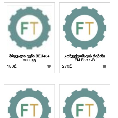
ᲛᲠᲒᲕᲐᲚᲘ ᲢᲔᲜᲘ BEU464
ᲙᲝᲜᲕᲔᲥᲢᲝᲛᲐᲢᲘᲡ ᲠᲔᲖᲘᲜᲘ
3000ᲕᲢ
EM E6/11-B
180
₾
270
₾