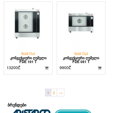
Sold Out
Sold Out
ᲙᲝᲜᲕᲔᲥᲪᲘᲣᲠᲘ ᲦᲣᲛᲔᲚᲘ
ᲙᲝᲜᲕᲔᲥᲪᲘᲣᲠᲘ ᲦᲣᲛᲔᲚᲘ
FDE 101 T
FDE 051 T
13200
₾
9900
₾
1
2
→
ᲑᲠᲔᲜᲓᲔᲑᲘ