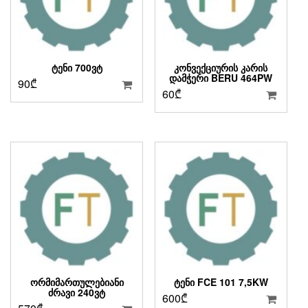
ᲢᲔᲜᲘ 700ᲕᲢ
ᲙᲝᲜᲕᲔᲥᲪᲘᲣᲠᲘᲡ ᲙᲐᲠᲘᲡ
ᲓᲐᲛᲭᲔᲠᲘ BERU 464PW
90
₾
60
₾
ᲝᲠᲛᲘᲛᲐᲠᲗᲣᲚᲔᲑᲘᲐᲜᲘ
ᲢᲔᲜᲘ FCE 101 7,5KW
ᲫᲠᲐᲕᲘ 240ᲕᲢ
600
₾