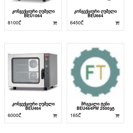
ᲙᲝᲜᲕᲔᲥᲪᲘᲣᲠᲘ ᲦᲣᲛᲔᲚᲘ
ᲙᲝᲜᲕᲔᲥᲪᲘᲣᲠᲘ ᲦᲣᲛᲔᲚᲘ
BEU1064
BEU664
8100
₾
6450
₾
ᲙᲝᲜᲕᲔᲥᲪᲘᲣᲠᲘ ᲦᲣᲛᲔᲚᲘ
ᲛᲠᲒᲕᲐᲚᲘ ᲢᲔᲜᲘ
BEU464
BEU464PW 2500ᲕᲢ
6000
₾
165
₾