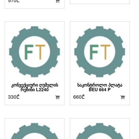
570
₾
ᲙᲝᲜᲕᲔᲥᲪᲘᲣᲠᲘ ᲦᲣᲛᲔᲚᲘᲡ
ᲡᲐᲙᲝᲜᲢᲠᲝᲚᲝ ᲞᲚᲐᲢᲐ
ᲠᲔᲖᲘᲜᲘ L2240
BEU 664 P
330
₾
660
₾