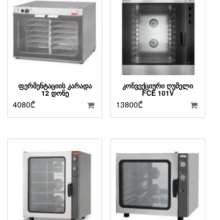
ᲤᲔᲠᲛᲔᲜᲢᲐᲪᲘᲘᲡ ᲙᲐᲠᲐᲓᲐ
ᲙᲝᲜᲕᲔᲥᲪᲘᲣᲠᲘ ᲦᲣᲛᲔᲚᲘ
12 ᲓᲝᲜᲔ
FCE 101V
4080
₾
13800
₾