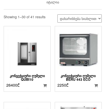
იტალია
Sorted
Showing 1–30 of 41 results
by
latest
ᲙᲝᲜᲕᲔᲥᲪᲘᲣᲠᲘ ᲦᲣᲛᲔᲚᲘ
ᲙᲝᲜᲕᲔᲥᲪᲘᲣᲠᲘ ᲦᲣᲛᲔᲚᲘ
QUBI10
BERU 443 ECO
26400
₾
2250
₾