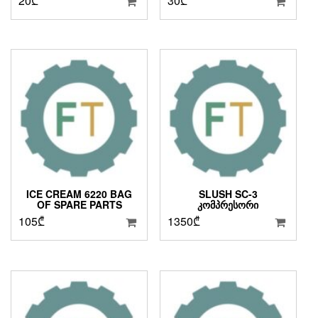
20
₾
30
₾
ICE CREAM 6220 BAG
SLUSH SC-3
OF SPARE PARTS
ᲙᲝᲛᲞᲠᲔᲡᲝᲠᲘ
105
₾
1350
₾