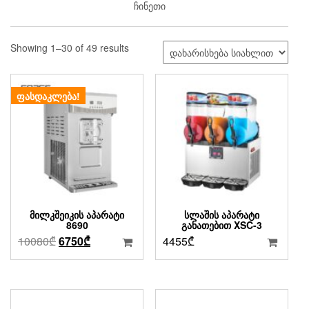
ჩინეთი
Sorted
Showing 1–30 of 49 results
by
latest
ᲤᲐᲡᲓᲐᲙᲚᲔᲑᲐ!
ᲛᲘᲚᲙᲨᲔᲘᲙᲘᲡ ᲐᲞᲐᲠᲐᲢᲘ
ᲡᲚᲐᲨᲘᲡ ᲐᲞᲐᲠᲐᲢᲘ
8690
ᲒᲐᲜᲐᲗᲔᲑᲘᲗ XSC-3
Original
Current
10080
₾
6750
₾
4455
₾
price
price
was:
is:
10080₾.
6750₾.