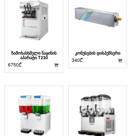
ᲩᲐᲛᲝᲡᲐᲡᲮᲛᲔᲚᲘ ᲜᲐᲧᲘᲜᲘᲡ
ᲙᲝᲜᲣᲡᲔᲑᲘᲡ ᲓᲘᲡᲞᲔᲜᲡᲔᲠᲘ
ᲐᲞᲐᲠᲐᲢᲘ T230
340
₾
6750
₾