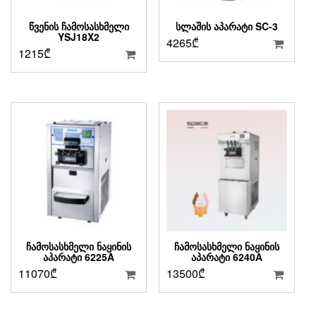
ᲬᲕᲔᲜᲘᲡ ᲩᲐᲛᲝᲡᲐᲡᲮᲛᲔᲚᲘ
ᲡᲚᲐᲨᲘᲡ ᲐᲞᲐᲠᲐᲢᲘ SC-3
YSJ18X2
4265
₾
1215
₾
ᲩᲐᲛᲝᲡᲐᲡᲮᲛᲔᲚᲘ ᲜᲐᲧᲘᲜᲘᲡ
ᲩᲐᲛᲝᲡᲐᲡᲮᲛᲔᲚᲘ ᲜᲐᲧᲘᲜᲘᲡ
ᲐᲞᲐᲠᲐᲢᲘ 6225A
ᲐᲞᲐᲠᲐᲢᲘ 6240A
11070
₾
13500
₾