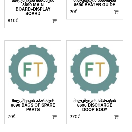
8690 MAIN
8690 BEATER GUIDE
BOARD+DISPLAY
20
₾
BOARD
810
₾
ᲛᲘᲚᲙᲨᲔᲘᲙᲘᲡ ᲐᲞᲐᲠᲐᲢᲘᲡ
ᲛᲘᲚᲙᲨᲔᲘᲙᲘᲡ ᲐᲞᲐᲠᲐᲢᲘᲡ
8690 BAGS OF SPARE
8690 DISCHARGE
PARTS
DOOR BODY
70
₾
270
₾