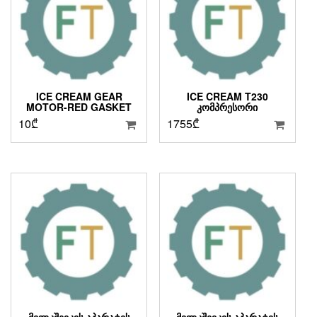
ICE CREAM GEAR
ICE CREAM T230
MOTOR-RED GASKET
ᲙᲝᲛᲞᲠᲔᲡᲝᲠᲘ
10
₾
1755
₾
ᲛᲘᲚᲙᲨᲔᲘᲙᲘᲡ ᲐᲞᲐᲠᲐᲢᲘᲡ
ᲛᲘᲚᲙᲨᲔᲘᲙᲘᲡ ᲐᲞᲐᲠᲐᲢᲘᲡ