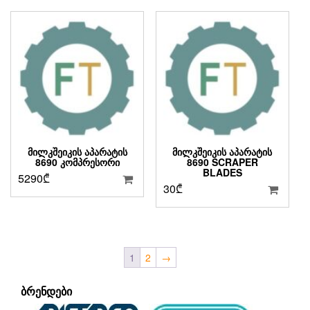
ᲛᲘᲚᲙᲨᲔᲘᲙᲘᲡ ᲐᲞᲐᲠᲐᲢᲘᲡ
ᲛᲘᲚᲙᲨᲔᲘᲙᲘᲡ ᲐᲞᲐᲠᲐᲢᲘᲡ
8690 ᲙᲝᲛᲞᲠᲔᲡᲝᲠᲘ
8690 SCRAPER
BLADES
5290
₾
30
₾
1
2
→
ᲑᲠᲔᲜᲓᲔᲑᲘ