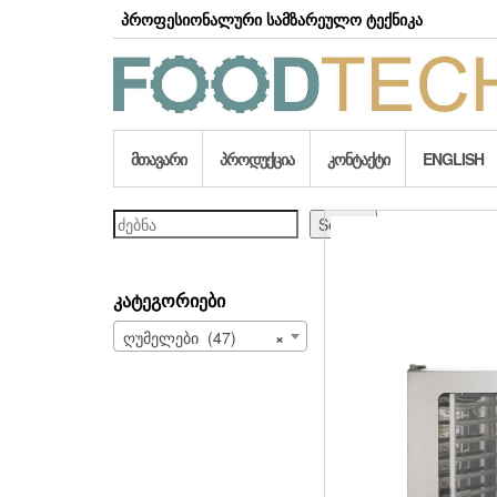
Skip
პროფესიონალური სამზარეულო ტექნიკა
to
the
content
ᲛᲗᲐᲕᲐᲠᲘ
ᲞᲠᲝᲓᲣᲥᲪᲘᲐ
ᲙᲝᲜᲢᲐᲥᲢᲘ
ENGLISH
ძებნა
Search
ᲙᲐᲢᲔᲒᲝᲠᲘᲔᲑᲘ
ღუმელები (47)
×