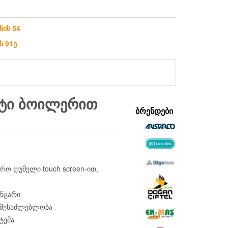
ნის 54
ს 91ე
ᲐᲢᲘ ᲑᲝᲘᲚᲔᲠᲘᲗ
ᲑᲠᲔᲜᲓᲔᲑᲘ
ო ღუმელი touch screen-ით,
ანგარი
ა შესაძლებლობა
ტემა