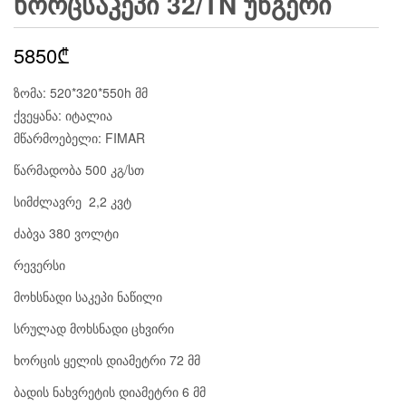
ᲮᲝᲠᲪᲡᲐᲙᲔᲞᲘ 32/TN ᲣᲜᲒᲔᲠᲘ
5850
₾
ზომა: 520*320*550h მმ
ქვეყანა: იტალია
მწარმოებელი: FIMAR
წარმადობა 500 კგ/სთ
სიმძლავრე 2,2 კვტ
ძაბვა 380 ვოლტი
რევერსი
მოხსნადი საკეპი ნაწილი
სრულად მოხსნადი ცხვირი
ხორცის ყელის დიამეტრი 72 მმ
ბადის ნახვრეტის დიამეტრი 6 მმ