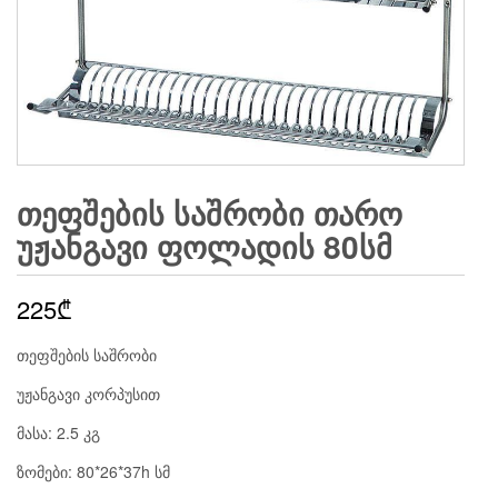
ᲗᲔᲤᲨᲔᲑᲘᲡ ᲡᲐᲨᲠᲝᲑᲘ ᲗᲐᲠᲝ
ᲣᲟᲐᲜᲒᲐᲕᲘ ᲤᲝᲚᲐᲓᲘᲡ 80ᲡᲛ
225
₾
თეფშების საშრობი
უჟანგავი კორპუსით
მასა: 2.5 კგ
ზომები: 80*26*37h სმ