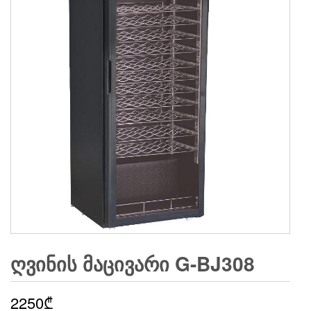
ᲦᲕᲘᲜᲘᲡ ᲛᲐᲪᲘᲕᲐᲠᲘ G-BJ308
2250
₾