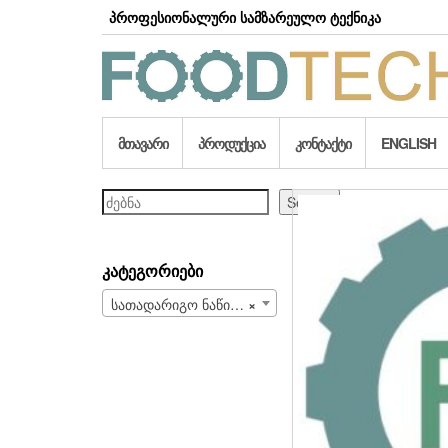
Skip
პროფესიონალური სამზარეულო ტექნიკა
to
the
content
ᲛᲗᲐᲕᲐᲠᲘ
ᲞᲠᲝᲓᲣᲥᲪᲘᲐ
ᲙᲝᲜᲢᲐᲥᲢᲘ
ENGLISH
ძებნა
Search
ᲙᲐᲢᲔᲒᲝᲠᲘᲔᲑᲘ
სათადარიგო ნაწილები და სახარჯი მასალები (708)
×