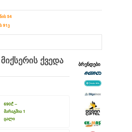
ნის 54
ს 91ე
ᲛᲘᲥᲡᲔᲠᲘᲡ ᲥᲕᲔᲓᲐ
ᲑᲠᲔᲜᲓᲔᲑᲘ
690
₾
–
მარაგშია 1
ცალი