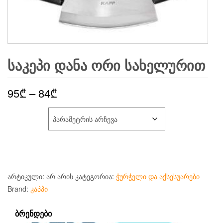
ᲡᲐᲙᲔᲞᲘ ᲓᲐᲜᲐ ᲝᲠᲘ ᲡᲐᲮᲔᲚᲣᲠᲘᲗ
Price
95
₾
–
84
₾
range:
ᲡᲘᲒᲠᲫᲔ ᲡᲛ
95₾
through
84₾
არტიკული:
არ არის
კატეგორია:
ჭურჭელი და აქსესუარები
Brand:
კაპპი
ᲑᲠᲔᲜᲓᲔᲑᲘ