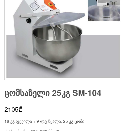
ᲪᲝᲛᲡᲐᲖᲔᲚᲘ 25ᲙᲒ SM-104
2105
₾
16 კგ ფქვილი + 9 ლტ წყალი, 25 კგ ცომი