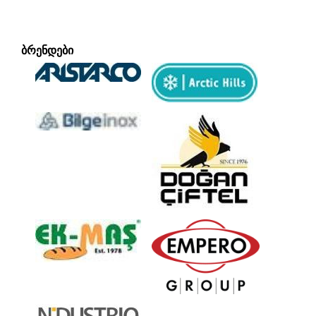
ᲑᲠᲔᲜᲓᲔᲑᲘ