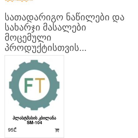
სათადარიგო ნაწილები და
სახარჯი მასალები
მოცემული
პროდუქტისთვის...
ᲞᲚᲐᲡᲢᲛᲐᲡᲘᲡ ᲙᲑᲘᲚᲐᲜᲐ
SM-104
95
₾