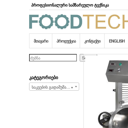
Skip
პროფესიონალური სამზარეულო ტექნიკა
to
the
content
ᲛᲗᲐᲕᲐᲠᲘ
ᲞᲠᲝᲓᲣᲥᲪᲘᲐ
ᲙᲝᲜᲢᲐᲥᲢᲘ
ENGLISH
ძებნა
Search
ᲙᲐᲢᲔᲒᲝᲠᲘᲔᲑᲘ
საკვების გადამუშავება (105)
×