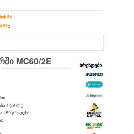
ნის 54
ს 91ე
ᲐᲠᲨᲘ MC60/2E
ᲑᲠᲔᲜᲓᲔᲑᲘ
ტრი
ასა 4-39 ლტ
ა 150 გრადუსი
წთ