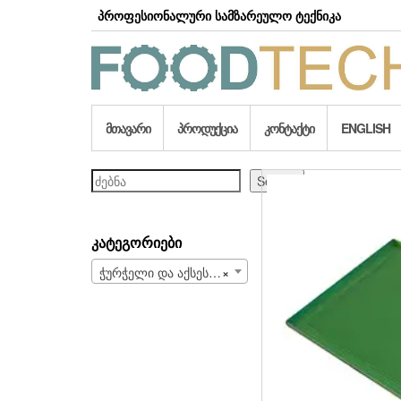
Skip
პროფესიონალური სამზარეულო ტექნიკა
to
the
content
ᲛᲗᲐᲕᲐᲠᲘ
ᲞᲠᲝᲓᲣᲥᲪᲘᲐ
ᲙᲝᲜᲢᲐᲥᲢᲘ
ENGLISH
ძებნა
Search
ᲙᲐᲢᲔᲒᲝᲠᲘᲔᲑᲘ
ჭურჭელი და აქსესუარები (228)
×