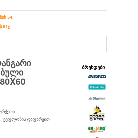
ნის 54
ს 91ე
ᲚᲐᲜᲒᲐᲠᲘ
ᲑᲠᲔᲜᲓᲔᲑᲘ
ᲔᲑᲣᲚᲘ
80X60
თურქეთი
ნი, ტეფლონის დაფარვით