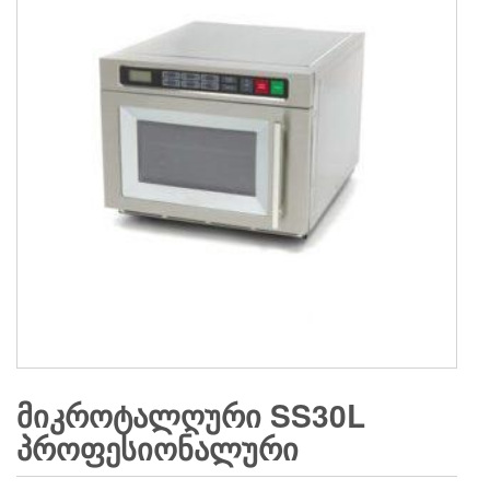
ᲛᲘᲙᲠᲝᲢᲐᲚᲦᲣᲠᲘ SS30L
ᲞᲠᲝᲤᲔᲡᲘᲝᲜᲐᲚᲣᲠᲘ