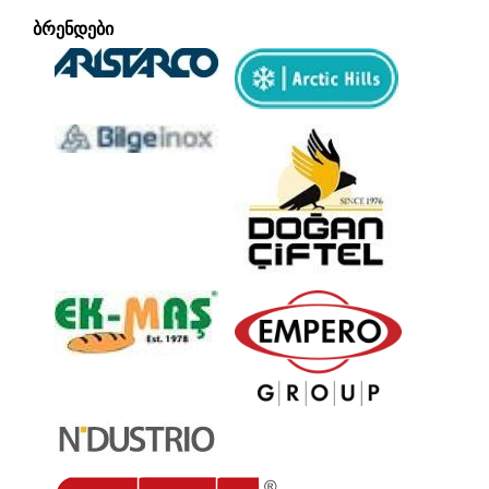
ᲑᲠᲔᲜᲓᲔᲑᲘ