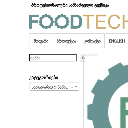
Skip
პროფესიონალური სამზარეულო ტექნიკა
to
the
content
ᲛᲗᲐᲕᲐᲠᲘ
ᲞᲠᲝᲓᲣᲥᲪᲘᲐ
ᲙᲝᲜᲢᲐᲥᲢᲘ
ENGLISH
ძებნა
Search
ᲙᲐᲢᲔᲒᲝᲠᲘᲔᲑᲘ
სათადარიგო ნაწილები და სახარჯი მასალები (708)
×