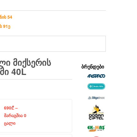
ნის 54
ს 91ე
Ი ᲛᲘᲥᲡᲔᲠᲘᲡ
ᲑᲠᲔᲜᲓᲔᲑᲘ
ᲛᲘ 40L
690
₾
–
მარაგშია 0
ცალი