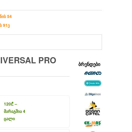
ნის 54
ს 91ე
NIVERSAL PRO
ᲑᲠᲔᲜᲓᲔᲑᲘ
120
₾
–
მარაგშია 4
ცალი