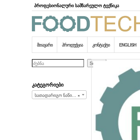
Skip
პროფესიონალური სამზარეულო ტექნიკა
to
the
content
ᲛᲗᲐᲕᲐᲠᲘ
ᲞᲠᲝᲓᲣᲥᲪᲘᲐ
ᲙᲝᲜᲢᲐᲥᲢᲘ
ENGLISH
ძებნა
Search
ᲙᲐᲢᲔᲒᲝᲠᲘᲔᲑᲘ
სათადარიგო ნაწილები და სახარჯი მასალები (708)
×