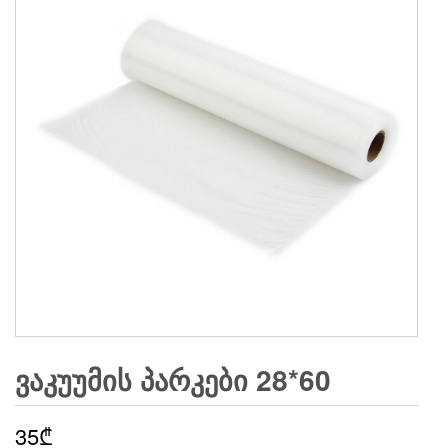
ᲕᲐᲙᲣᲣᲛᲘᲡ ᲞᲐᲠᲙᲔᲑᲘ 28*60
35
₾