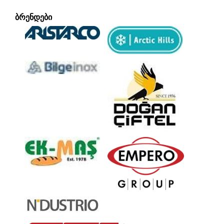
ᲑᲠᲔᲜᲓᲔᲑᲘ