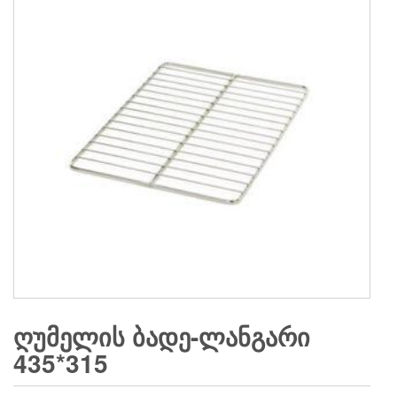
ᲦᲣᲛᲔᲚᲘᲡ ᲑᲐᲓᲔ-ᲚᲐᲜᲒᲐᲠᲘ
435*315