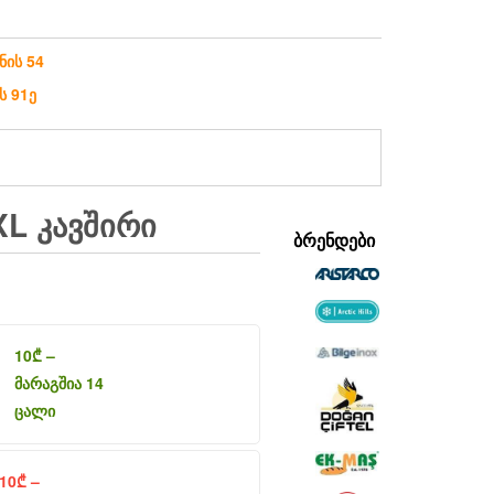
ნის 54
ს 91ე
L ᲙᲐᲕᲨᲘᲠᲘ
ᲑᲠᲔᲜᲓᲔᲑᲘ
10
₾
–
მარაგშია 14
ცალი
10
₾
–