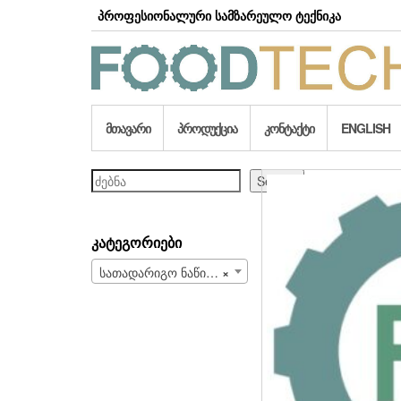
Skip
პროფესიონალური სამზარეულო ტექნიკა
to
the
content
ᲛᲗᲐᲕᲐᲠᲘ
ᲞᲠᲝᲓᲣᲥᲪᲘᲐ
ᲙᲝᲜᲢᲐᲥᲢᲘ
ENGLISH
ძებნა
Search
ᲙᲐᲢᲔᲒᲝᲠᲘᲔᲑᲘ
სათადარიგო ნაწილები და სახარჯი მასალები (708)
×