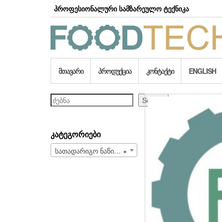
Skip
პროფესიონალური სამზარეულო ტექნიკა
to
the
content
ᲛᲗᲐᲕᲐᲠᲘ
ᲞᲠᲝᲓᲣᲥᲪᲘᲐ
ᲙᲝᲜᲢᲐᲥᲢᲘ
ENGLISH
ძებნა
Search
ᲙᲐᲢᲔᲒᲝᲠᲘᲔᲑᲘ
სათადარიგო ნაწილები და სახარჯი მასალები (708)
×