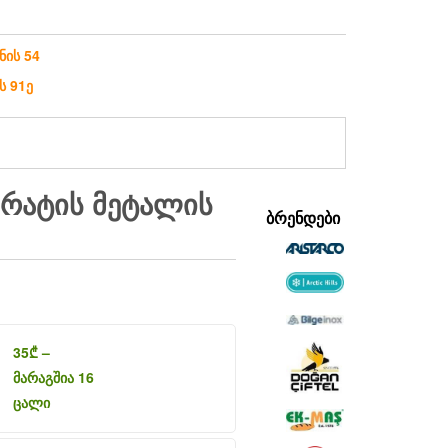
ნის 54
ს 91ე
ᲞᲐᲠᲐᲢᲘᲡ ᲛᲔᲢᲐᲚᲘᲡ
ᲑᲠᲔᲜᲓᲔᲑᲘ
35
₾
–
მარაგშია 16
ცალი