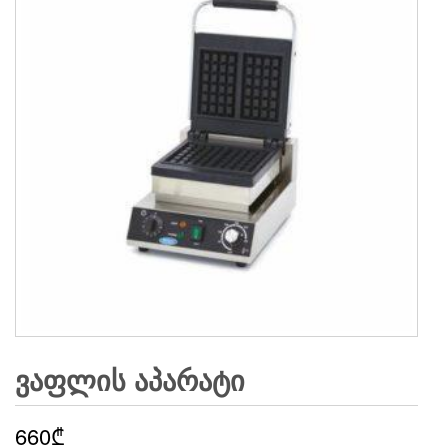
ᲕᲐᲤᲚᲘᲡ ᲐᲞᲐᲠᲐᲢᲘ
660
₾