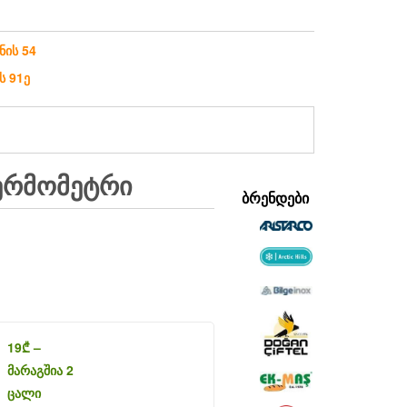
ნის 54
ს 91ე
ᲔᲠᲛᲝᲛᲔᲢᲠᲘ
ᲑᲠᲔᲜᲓᲔᲑᲘ
19
₾
–
მარაგშია 2
ცალი