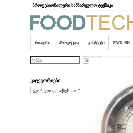
Skip
პროფესიონალური სამზარეულო ტექნიკა
to
the
content
ᲛᲗᲐᲕᲐᲠᲘ
ᲞᲠᲝᲓᲣᲥᲪᲘᲐ
ᲙᲝᲜᲢᲐᲥᲢᲘ
ENGLISH
ძებნა
Search
ᲙᲐᲢᲔᲒᲝᲠᲘᲔᲑᲘ
ჭურჭელი და აქსესუარები (228)
×