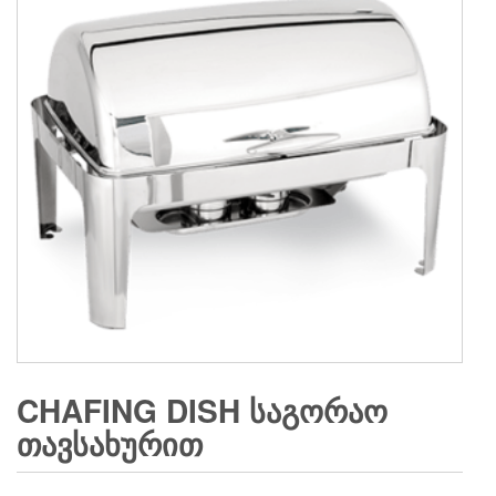
CHAFING DISH ᲡᲐᲒᲝᲠᲐᲝ
ᲗᲐᲕᲡᲐᲮᲣᲠᲘᲗ