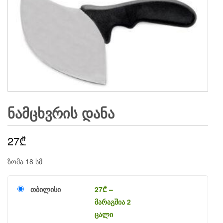
ᲜᲐᲛᲪᲮᲕᲠᲘᲡ ᲓᲐᲜᲐ
27
₾
ზომა 18 სმ
თბილისი
27
₾
–
მარაგშია 2
ცალი