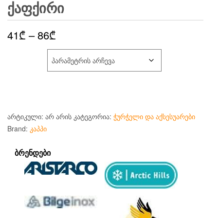
ᲥᲐᲤᲥᲘᲠᲘ
Price
41
₾
–
86
₾
range:
ᲡᲘᲒᲠᲫᲔ ᲡᲛ
41₾
through
86₾
არტიკული:
არ არის
კატეგორია:
ჭურჭელი და აქსესუარები
Brand:
კაპპი
ᲑᲠᲔᲜᲓᲔᲑᲘ