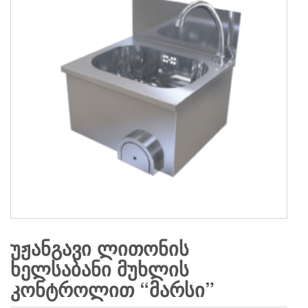
ᲣᲟᲐᲜᲒᲐᲕᲘ ᲚᲘᲗᲝᲜᲘᲡ
ᲮᲔᲚᲡᲐᲑᲐᲜᲘ ᲛᲣᲮᲚᲘᲡ
ᲙᲝᲜᲢᲠᲝᲚᲘᲗ “ᲛᲐᲠᲡᲘ”