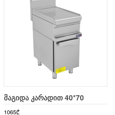
ᲛᲐᲒᲘᲓᲐ ᲙᲐᲠᲐᲓᲘᲗ 40*70
1065
₾