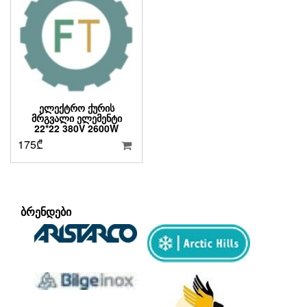
ᲔᲚᲔᲥᲢᲠᲝ ᲥᲣᲠᲘᲡ
ᲛᲠᲒᲕᲐᲚᲘ ᲔᲚᲔᲛᲔᲜᲢᲘ
22*22 380V 2600W
175
₾
ᲑᲠᲔᲜᲓᲔᲑᲘ