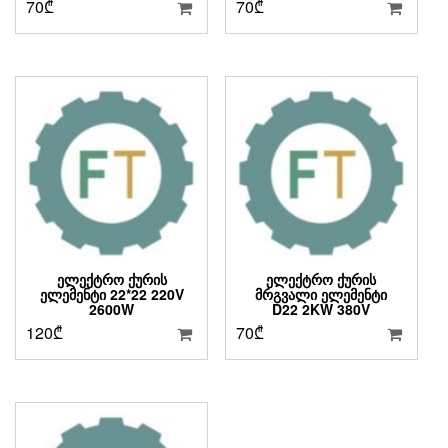
70
₾
70
₾
ᲔᲚᲔᲥᲢᲠᲝ ᲥᲣᲠᲘᲡ
ᲔᲚᲔᲥᲢᲠᲝ ᲥᲣᲠᲘᲡ
ᲔᲚᲔᲛᲔᲜᲢᲘ 22*22 220V
ᲛᲠᲒᲕᲐᲚᲘ ᲔᲚᲔᲛᲔᲜᲢᲘ
2600W
D22 2KW 380V
120
₾
70
₾