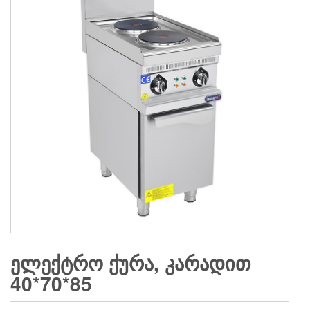
ᲔᲚᲔᲥᲢᲠᲝ ᲥᲣᲠᲐ, ᲙᲐᲠᲐᲓᲘᲗ
40*70*85