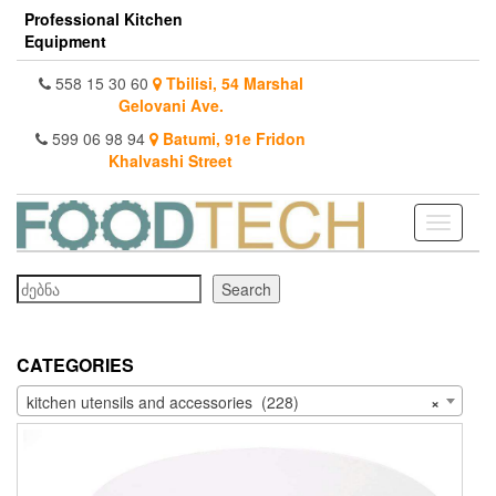
Skip
Professional Kitchen
to
Equipment
the
content
558 15 30 60
Tbilisi, 54 Marshal
Gelovani Ave.
599 06 98 94
Batumi, 91e Fridon
Khalvashi Street
Toggle
navigati
Search
Search
CATEGORIES
kitchen utensils and accessories (228)
×