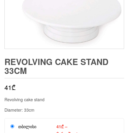
REVOLVING CAKE STAND
33CM
41
₾
Revolving cake stand
Diameter: 33cm
თბილისი
41
₾
–