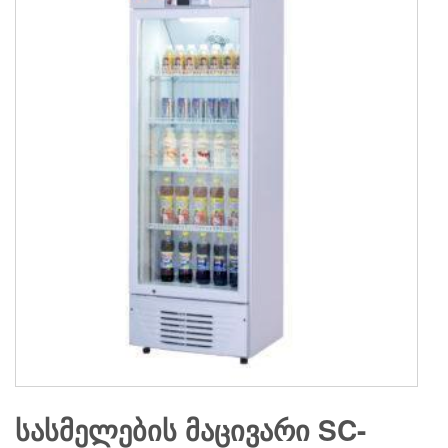
ᲡᲐᲡᲛᲔᲚᲔᲑᲘᲡ ᲛᲐᲪᲘᲕᲐᲠᲘ SC-