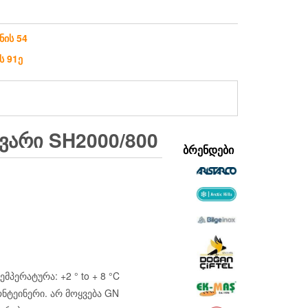
ნის 54
ს 91ე
ᲘᲕᲐᲠᲘ SH2000/800
ᲑᲠᲔᲜᲓᲔᲑᲘ
მპერატურა: +2 ° to + 8 °C
ონტეინერი. არ მოყვება GN