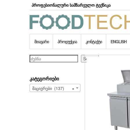
Skip
პროფესიონალური სამზარეულო ტექნიკა
to
the
content
ᲛᲗᲐᲕᲐᲠᲘ
ᲞᲠᲝᲓᲣᲥᲪᲘᲐ
ᲙᲝᲜᲢᲐᲥᲢᲘ
ENGLISH
ძებნა
Search
ᲙᲐᲢᲔᲒᲝᲠᲘᲔᲑᲘ
მაცივრები (137)
×