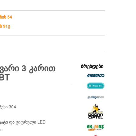
ნის 54
ს 91ე
ᲕᲐᲠᲘ 3 ᲙᲐᲠᲘᲗ
ᲑᲠᲔᲜᲓᲔᲑᲘ
BT
უსი 304
ატი და ციფრული LED
ი