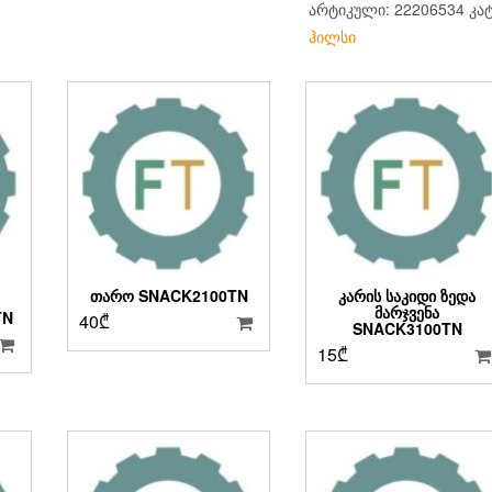
არტიკული:
22206534
კა
ჰილსი
ᲗᲐᲠᲝ SNACK2100TN
ᲙᲐᲠᲘᲡ ᲡᲐᲙᲘᲓᲘ ᲖᲔᲓᲐ
ᲛᲐᲠᲯᲕᲔᲜᲐ
TN
40
₾
SNACK3100TN
15
₾