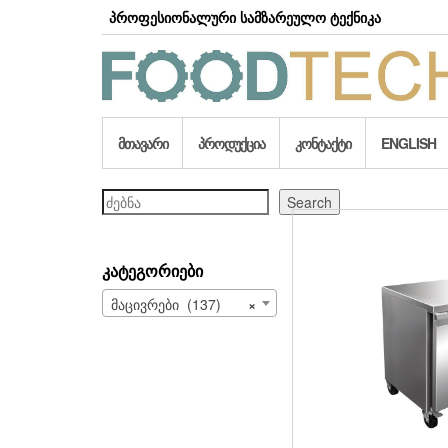
Skip
პროფესიონალური სამზარეულო ტექნიკა
to
the
content
ᲛᲗᲐᲕᲐᲠᲘ
ᲞᲠᲝᲓᲣᲥᲪᲘᲐ
ᲙᲝᲜᲢᲐᲥᲢᲘ
ENGLISH
ძებნა
Search
ᲙᲐᲢᲔᲒᲝᲠᲘᲔᲑᲘ
მაცივრები (137)
×