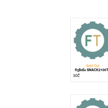
Sold Out
ᲠᲔᲖᲘᲜᲐ SNACK2100
30
₾