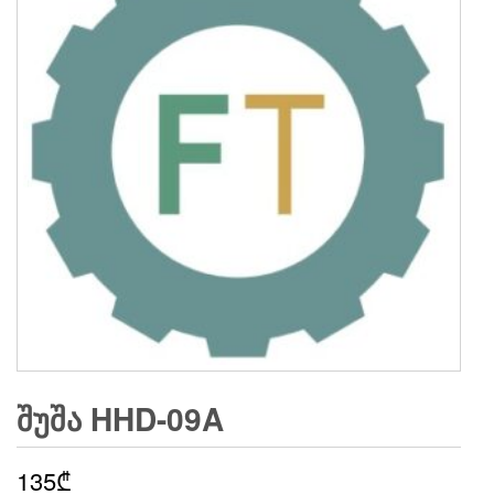
ᲨᲣᲨᲐ HHD-09A
135
₾