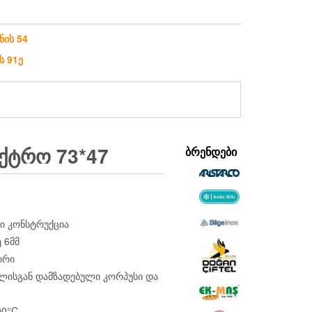
ნის 54
ს 91ე
ᲥᲢᲠᲝ 73*47
ᲑᲠᲔᲜᲓᲔᲑᲘ
ი კონსტრუქცია
 6მმ
ირი
ლისგან დამზადებული კორპუსი და
00°C