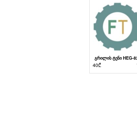
ᲒᲠᲘᲚᲘᲡ ᲢᲔᲜᲘ HEG-8
40
₾