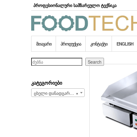
Skip
პროფესიონალური სამზარეულო ტექნიკა
to
the
content
ᲛᲗᲐᲕᲐᲠᲘ
ᲞᲠᲝᲓᲣᲥᲪᲘᲐ
ᲙᲝᲜᲢᲐᲥᲢᲘ
ENGLISH
ძებნა
Search
ᲙᲐᲢᲔᲒᲝᲠᲘᲔᲑᲘ
ცხელი დანადგარები (106)
×