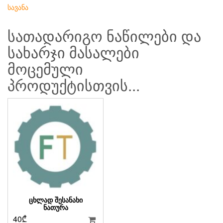
სავანა
სათადარიგო ნაწილები და
სახარჯი მასალები
მოცემული
პროდუქტისთვის...
ᲪᲮᲚᲐᲓ ᲨᲔᲡᲐᲜᲐᲮᲘ
ᲜᲐᲗᲣᲠᲐ
40
₾