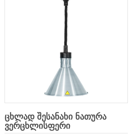
ᲪᲮᲚᲐᲓ ᲨᲔᲡᲐᲜᲐᲮᲘ ᲜᲐᲗᲣᲠᲐ
ᲕᲔᲠᲪᲮᲚᲘᲡᲤᲔᲠᲘ