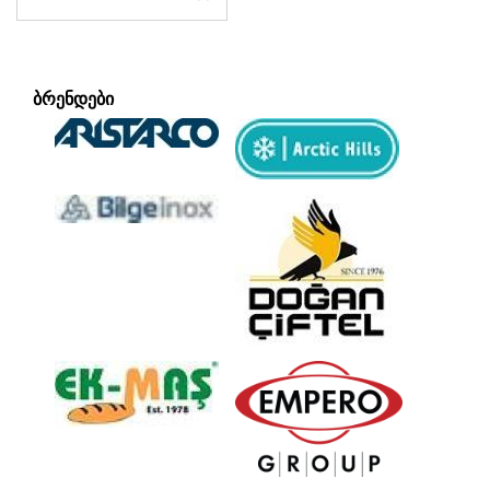
ᲑᲠᲔᲜᲓᲔᲑᲘ