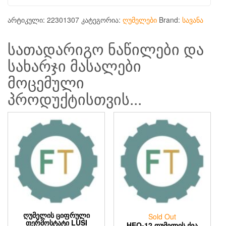
არტიკული:
22301307
კატეგორია:
ღუმელები
Brand:
სავანა
სათადარიგო ნაწილები და
სახარჯი მასალები
მოცემული
პროდუქტისთვის...
ᲦᲣᲛᲔᲚᲘᲡ ᲪᲘᲤᲠᲣᲚᲘ
Sold Out
ᲗᲔᲠᲛᲝᲡᲢᲐᲢᲘ LUSI
HEO-12 ᲦᲣᲛᲔᲚᲘᲡ ᲥᲕᲐ