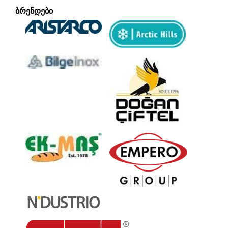
ᲑᲠᲔᲜᲓᲔᲑᲘ