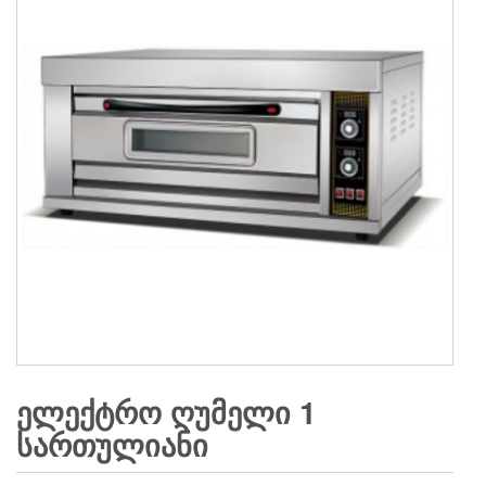
ᲔᲚᲔᲥᲢᲠᲝ ᲦᲣᲛᲔᲚᲘ 1
ᲡᲐᲠᲗᲣᲚᲘᲐᲜᲘ