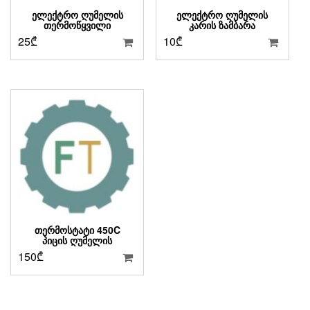
ᲔᲚᲔᲥᲢᲠᲝ ᲦᲣᲛᲔᲚᲘᲡ
ᲔᲚᲔᲥᲢᲠᲝ ᲦᲣᲛᲔᲚᲘᲡ
ᲗᲔᲠᲛᲝᲬᲧᲕᲘᲚᲘ
ᲙᲐᲠᲘᲡ ᲖᲐᲛᲑᲐᲠᲐ
25
₾
10
₾
ᲗᲔᲠᲛᲝᲡᲢᲐᲢᲘ 450C
ᲞᲘᲪᲘᲡ ᲦᲣᲛᲔᲚᲘᲡ
150
₾