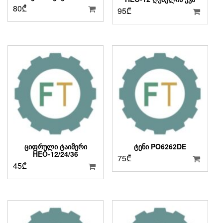
80
₾
95
₾
ᲪᲘᲤᲠᲣᲚᲘ ᲢᲐᲘᲛᲔᲠᲘ
ᲢᲔᲜᲘ PO6262DE
HEO-12/24/36
75
₾
45
₾