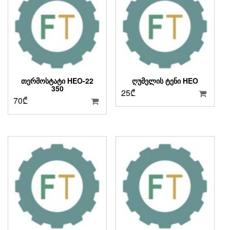
ᲗᲔᲠᲛᲝᲡᲢᲐᲢᲘ HEO-22
ᲦᲣᲛᲔᲚᲘᲡ ᲢᲔᲜᲘ HEO
350
25
₾
70
₾