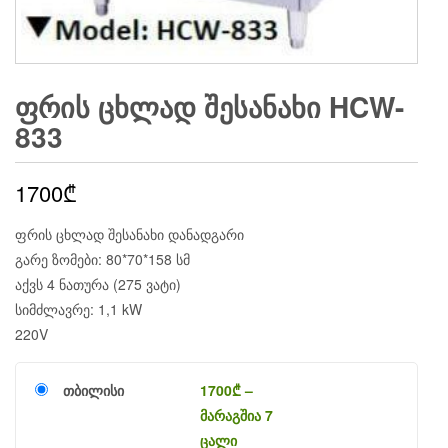
ᲤᲠᲘᲡ ᲪᲮᲚᲐᲓ ᲨᲔᲡᲐᲜᲐᲮᲘ HCW-
833
1700
₾
ფრის ცხლად შესანახი დანადგარი
გარე ზომები: 80*70*158 სმ
აქვს 4 ნათურა (275 ვატი)
სიმძლავრე: 1,1 kW
220V
თბილისი
1700
₾
–
მარაგშია 7
ცალი