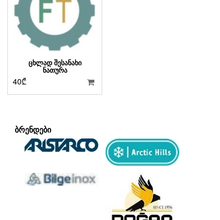
ᲪᲮᲚᲐᲓ ᲨᲔᲡᲐᲜᲐᲮᲘ
ᲜᲐᲗᲣᲠᲐ
40
₾
ᲑᲠᲔᲜᲓᲔᲑᲘ