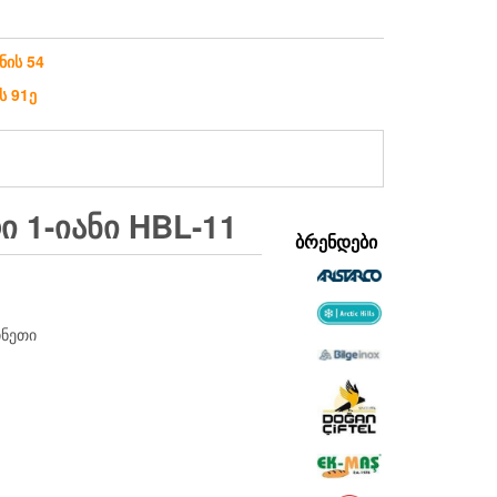
ნის 54
ს 91ე
Ი 1-ᲘᲐᲜᲘ HBL-11
ᲑᲠᲔᲜᲓᲔᲑᲘ
ინეთი