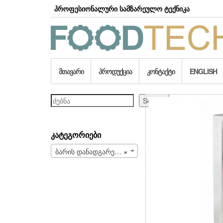
Skip
პროფესიონალური სამზარეულო ტექნიკა
to
the
content
ᲛᲗᲐᲕᲐᲠᲘ
ᲞᲠᲝᲓᲣᲥᲪᲘᲐ
ᲙᲝᲜᲢᲐᲥᲢᲘ
ENGLISH
ძებნა
Search
ᲙᲐᲢᲔᲒᲝᲠᲘᲔᲑᲘ
ბარის დანადგარები (97)
×