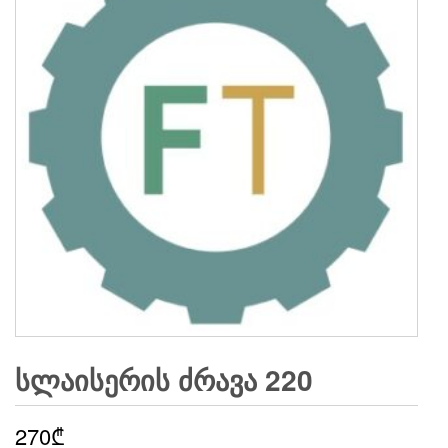
ᲡᲚᲐᲘᲡᲔᲠᲘᲡ ᲫᲠᲐᲕᲐ 220
270
₾