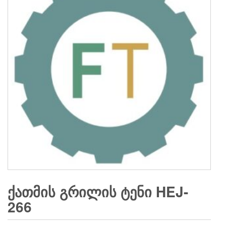
ᲥᲐᲗᲛᲘᲡ ᲒᲠᲘᲚᲘᲡ ᲢᲔᲜᲘ HEJ-
266