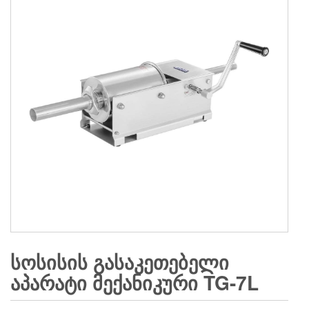
ᲡᲝᲡᲘᲡᲘᲡ ᲒᲐᲡᲐᲙᲔᲗᲔᲑᲔᲚᲘ
ᲐᲞᲐᲠᲐᲢᲘ ᲛᲔᲥᲐᲜᲘᲙᲣᲠᲘ TG-7L