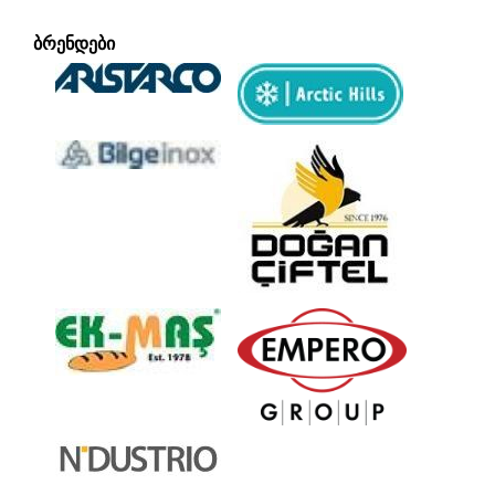
ᲑᲠᲔᲜᲓᲔᲑᲘ