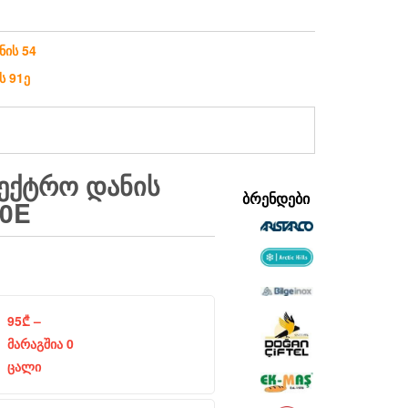
ნის 54
ს 91ე
ᲔᲥᲢᲠᲝ ᲓᲐᲜᲘᲡ
ᲑᲠᲔᲜᲓᲔᲑᲘ
00E
95
₾
–
მარაგშია 0
ცალი