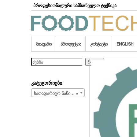
Skip
პროფესიონალური სამზარეულო ტექნიკა
to
the
content
ᲛᲗᲐᲕᲐᲠᲘ
ᲞᲠᲝᲓᲣᲥᲪᲘᲐ
ᲙᲝᲜᲢᲐᲥᲢᲘ
ENGLISH
ძებნა
Search
ᲙᲐᲢᲔᲒᲝᲠᲘᲔᲑᲘ
სათადარიგო ნაწილები და სახარჯი მასალები (708)
×