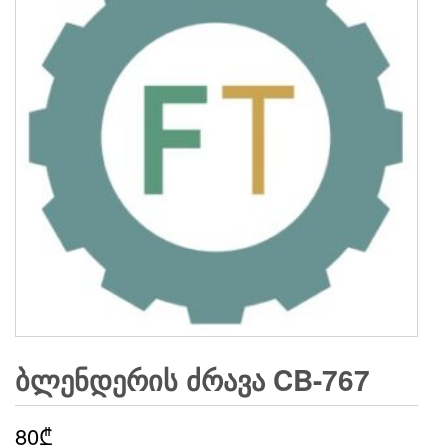
ᲑᲚᲔᲜᲓᲔᲠᲘᲡ ᲫᲠᲐᲕᲐ CB-767
80
₾