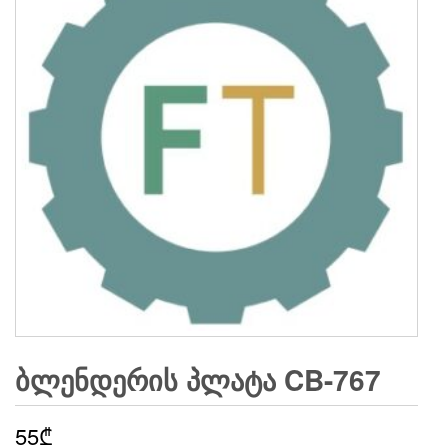
ᲑᲚᲔᲜᲓᲔᲠᲘᲡ ᲞᲚᲐᲢᲐ CB-767
55
₾