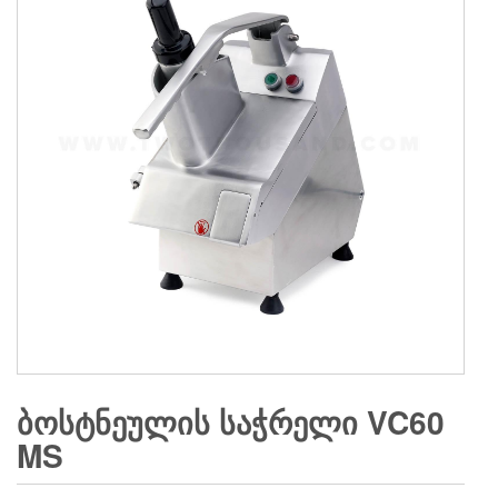
ᲑᲝᲡᲢᲜᲔᲣᲚᲘᲡ ᲡᲐᲭᲠᲔᲚᲘ VC60
MS