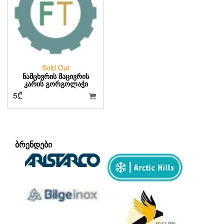
Sold Out
ᲜᲐᲛᲪᲮᲕᲠᲘᲡ ᲛᲐᲪᲘᲕᲠᲘᲡ
ᲙᲐᲠᲘᲡ ᲒᲝᲠᲒᲝᲚᲐᲭᲘ
5
₾
ᲑᲠᲔᲜᲓᲔᲑᲘ