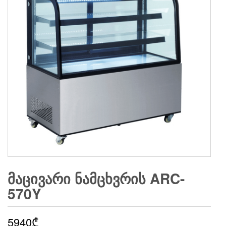
ᲛᲐᲪᲘᲕᲐᲠᲘ ᲜᲐᲛᲪᲮᲕᲠᲘᲡ ARC-
570Y
5940
₾