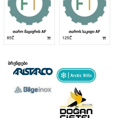
ᲗᲐᲠᲝ ᲛᲐᲪᲘᲕᲠᲘᲡ AF
ᲗᲐᲠᲝᲡ ᲡᲐᲙᲘᲓᲘ AF
85
₾
125
₾
ᲑᲠᲔᲜᲓᲔᲑᲘ