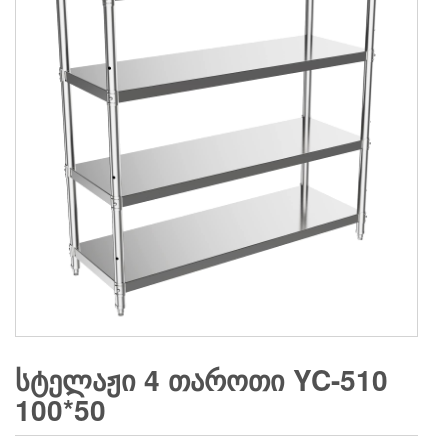
ᲡᲢᲔᲚᲐᲟᲘ 4 ᲗᲐᲠᲝᲗᲘ YC-510
100*50