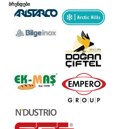
ᲑᲠᲔᲜᲓᲔᲑᲘ