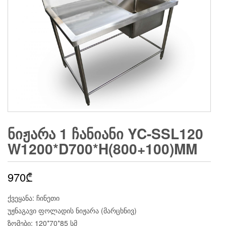
ᲜᲘᲟᲐᲠᲐ 1 ᲩᲐᲜᲘᲐᲜᲘ YC-SSL120
W1200*D700*H(800+100)MM
970
₾
ქვეყანა: ჩინეთი
უჟნაგავი ფოლადის ნიჟარა (მარცხნივ)
ზომები: 120*70*85 სმ