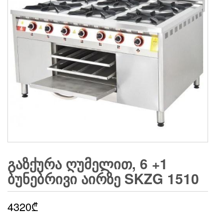
ᲒᲐᲖᲥᲣᲠᲐ ᲦᲣᲛᲔᲚᲘᲗ, 6 +1
ᲑᲣᲜᲔᲑᲠᲘᲕᲘ ᲐᲘᲠᲖᲔ SKZG 1510
4320
₾