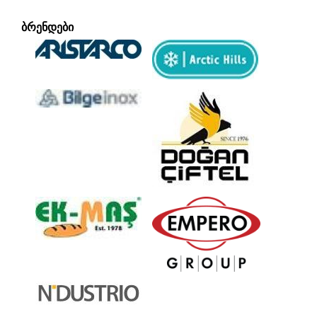
ᲑᲠᲔᲜᲓᲔᲑᲘ